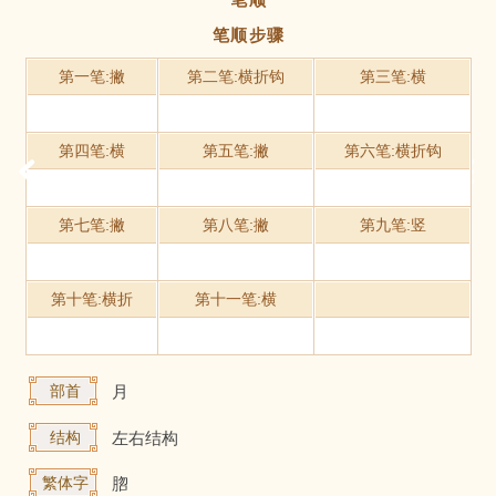
笔顺步骤
第一笔:撇
第二笔:横折钩
第三笔:横
第四笔:横
第五笔:撇
第六笔:横折钩
第七笔:撇
第八笔:撇
第九笔:竖
第十笔:横折
第十一笔:横
部首
月
结构
左右结构
繁体字
脗