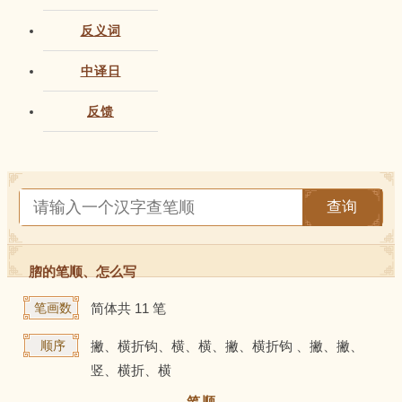
反义词
中译日
反馈
查询
脗的笔顺、怎么写
笔画数
简体共 11 笔
顺序
撇、横折钩、横、横、撇、横折钩 、撇、撇、
竖、横折、横
笔顺