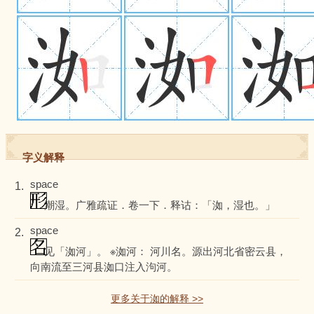
字义解释
space
1.
潮湿。广雅疏证．卷一下．释诂：「洳，湿也。」
space
2.
见「洳河」。 ※洳河： 河川名。源出河北省密云县，
向南流至三河县洳口注入泃河。
更多关于洳的解释 >>