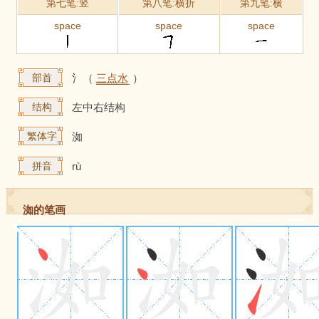
第七笔:竖
第八笔:横折
第九笔:横
space
space
space
部首
氵（
三点水
）
结构
左中右结构
繁体字
洳
拼音
rù
洳的笔画