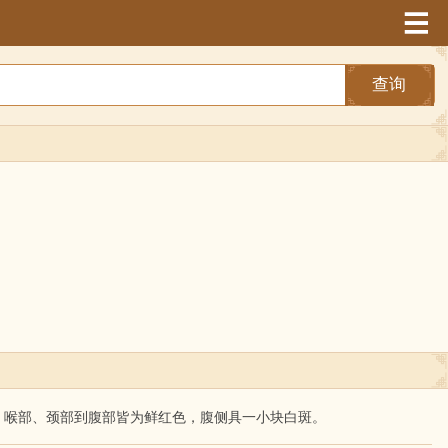
查询
、喉部、颈部到腹部皆为鲜红色，腹侧具一小块白斑。