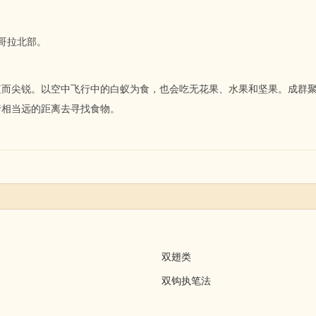
哥拉北部。
短而尖锐。以空中飞行中的白蚁为食，也会吃无花果、水果和坚果。成群
行相当远的距离去寻找食物。
双翅类
双钩执笔法