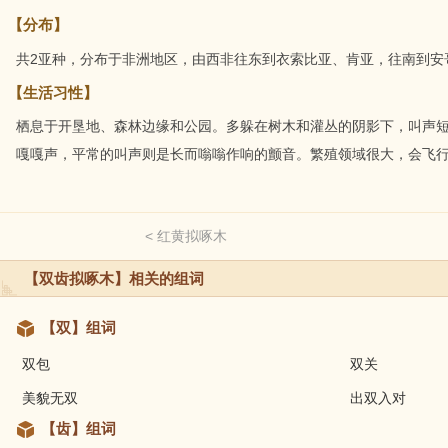
【分布】
共2亚种，分布于非洲地区，由西非往东到衣索比亚、肯亚，往南到安
【生活习性】
栖息于开垦地、森林边缘和公园。多躲在树木和灌丛的阴影下，叫声
嘎嘎声，平常的叫声则是长而嗡嗡作响的颤音。繁殖领域很大，会飞
< 红黄拟啄木
【双齿拟啄木】相关的组词
【双】组词
双包
双关
美貌无双
出双入对
【齿】组词