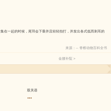
聚集在一起的时候，尾羽会下垂并且轻轻拍打，并发出各式低而刺耳的
来源：-- 脊椎动物百科全书
金腰补鴷 >
双关语