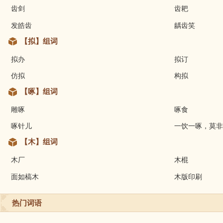
齿剑
齿耙
发皓齿
龋齿笑
【拟】组词
拟办
拟订
仿拟
构拟
【啄】组词
雕啄
啄食
啄针儿
一饮一啄，莫非
【木】组词
木厂
木棍
面如槁木
木版印刷
热门词语