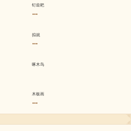
钉齿耙
拟就
啄木鸟
木板画