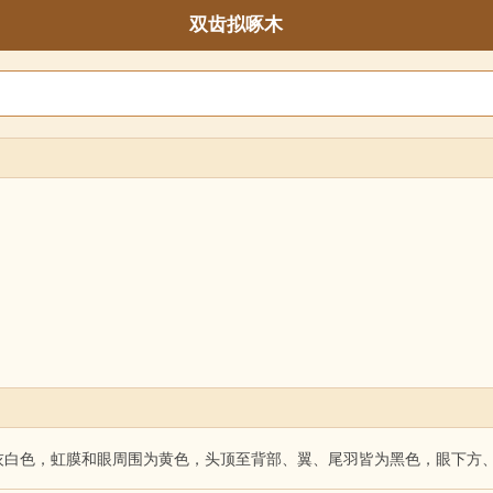
双齿拟啄木
灰白色，虹膜和眼周围为黄色，头顶至背部、翼、尾羽皆为黑色，眼下方