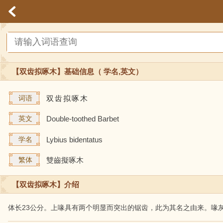
【双齿拟啄木】基础信息（ 学名,英文）
词语
双
齿
拟
啄
木
英文
Double-toothed Barbet
学名
Lybius bidentatus
繁体
雙齒擬啄木
【双齿拟啄木】介绍
体长23公分。上喙具有两个明显而突出的锯齿，此为其名之由来。喙