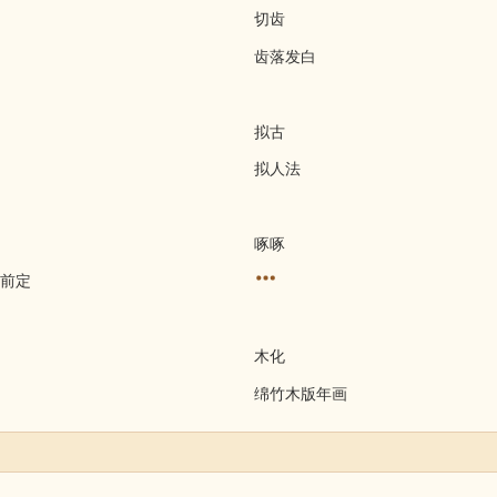
切齿
齿落发白
拟古
拟人法
啄啄
前定
木化
绵竹木版年画