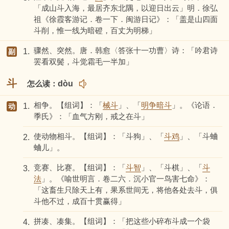
「成山斗入海，最居齐东北隅，以迎日出云」明．徐弘
祖《徐霞客游记．卷一下．闽游日记》：「盖是山四面
斗削，惟一线为暗磴，百丈为明梯」
骤然、突然。唐．韩愈〈答张十一功曹〉诗：「吟君诗
1.
副
罢看双鬓，斗觉霜毛一半加」
斗
怎么读：
dòu
相争。【组词】：「
械斗
」、「
明争暗斗
」。《论语．
1.
动
季氏》：「血气方刚，戒之在斗」
使动物相斗。【组词】：「斗狗」、「
斗鸡
」、「斗蛐
2.
蛐儿」。
竞赛、比赛。【组词】：「
斗智
」、「斗棋」、「
斗
3.
法
」。《喻世明言．卷二六．沉小官一鸟害七命》：
「这畜生只除天上有，果系世间无，将他各处去斗，俱
斗他不过，成百十贯赢得」
拼凑、凑集。【组词】：「把这些小碎布斗成一个袋
4.