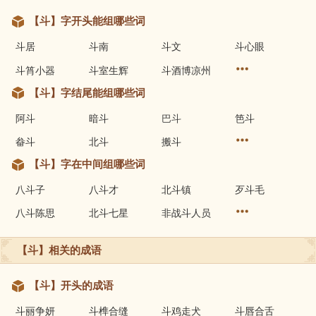
【斗】字开头能组哪些词
斗居
斗南
斗文
斗心眼
斗筲小器
斗室生辉
斗酒博凉州
【斗】字结尾能组哪些词
阿斗
暗斗
巴斗
笆斗
畚斗
北斗
搬斗
【斗】字在中间组哪些词
八斗子
八斗才
北斗镇
歹斗毛
八斗陈思
北斗七星
非战斗人员
【斗】相关的成语
【斗】开头的成语
斗丽争妍
斗榫合缝
斗鸡走犬
斗唇合舌