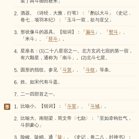
装了两斗御田粳米」
酒器。《诗经．大雅．行苇》：「酌以大斗」《史记．
2.
卷七．项羽本纪》：「玉斗一双，欲与亚父」
形状像斗的器具。【组词】：「
漏斗
」、「
熨斗
」、
3.
「米斗」、「
菸斗
」。
星座名：(1)二十八星宿之一。北方玄武七宿的第一宿，
4.
有六颗星，通称为「南斗」。(2)北斗七星。
圆形的指纹。参见「
斗箕
」、「
斗纹
」等条。
5.
姓。如宋代有斗盖。
6.
二一四部首之一。
7.
比喻小。【组词】：「
斗室
」、「
斗城
」。
1.
形
比喻大。南朝梁．简文帝〈七励〉：「至如牵钩壮气，
2.
斗胆豪心」
险峻、陡峭。通「
陡
」。《史记．卷二八．封禅书》：
3.