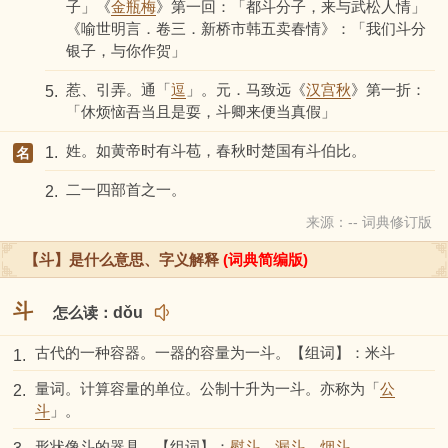
子」《
金瓶梅
》第一回：「都斗分子，来与武松人情」
《喻世明言．卷三．新桥市韩五卖春情》：「我们斗分
银子，与你作贺」
惹、引弄。通「
逗
」。元．马致远《
汉宫秋
》第一折：
5.
「休烦恼吾当且是耍，斗卿来便当真假」
姓。如黄帝时有斗苞，春秋时楚国有斗伯比。
1.
名
二一四部首之一。
2.
来源：-- 词典修订版
【斗】是什么意思、字义解释
(词典简编版)
斗
怎么读：
dǒu
古代的一种容器。一器的容量为一斗。【组词】：米斗
1.
量词。计算容量的单位。公制十升为一斗。亦称为「
公
2.
斗
」。
形状像斗的器具。【组词】：
熨斗
、
漏斗
、
烟斗