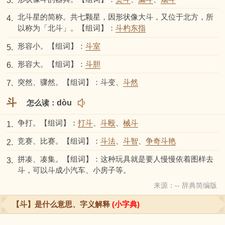
3.
北斗星的简称。共七颗星，因形状像大斗，又位于北方，所
4.
以称为「北斗」。【组词】：
斗杓东指
形容小。【组词】：
斗室
5.
形容大。【组词】：
斗胆
6.
突然、骤然。【组词】：斗变、
斗然
7.
斗
怎么读：
dòu
争打。【组词】：
打斗
、
斗殴
、
械斗
1.
竞赛、比赛。【组词】：
斗法
、
斗智
、
争奇斗艳
2.
拼凑、凑集。【组词】：这种玩具就是要人慢慢依着图样去
3.
斗，可以斗成小汽车、小房子等。
来源：-- 辞典简编版
【斗】是什么意思、字义解释
(小字典)