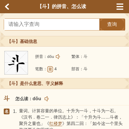
【斗】的拼音、怎么读
查询
【斗】基础信息
拼音：
dǒu
繁体：
斗
笔
顺
笔数：
4
部首：
斗
【斗】是什么意思、字义解释
斗
怎么读：
dǒu
量词。计算容量的单位。十升为一斗，十斗为一石。
1.
名
《汉书．卷二一．律历志上》：「十升为斗……斗者，
聚升之量也」《
红楼梦
》第四二回：「如今这一个里头