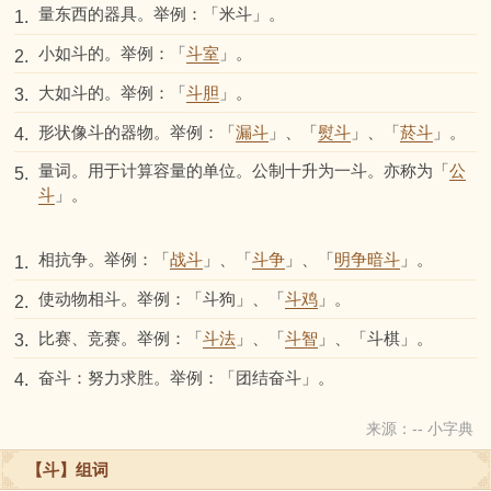
量东西的器具。举例：「米斗」。
1.
小如斗的。举例：「
斗室
」。
2.
大如斗的。举例：「
斗胆
」。
3.
形状像斗的器物。举例：「
漏斗
」、「
熨斗
」、「
菸斗
」。
4.
量词。用于计算容量的单位。公制十升为一斗。亦称为「
公
5.
斗
」。
相抗争。举例：「
战斗
」、「
斗争
」、「
明争暗斗
」。
1.
使动物相斗。举例：「斗狗」、「
斗鸡
」。
2.
比赛、竞赛。举例：「
斗法
」、「
斗智
」、「斗棋」。
3.
奋斗：努力求胜。举例：「团结奋斗」。
4.
来源：-- 小字典
【斗】组词