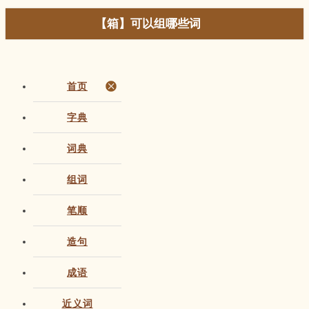
【箱】可以组哪些词
首页
字典
词典
组词
笔顺
造句
成语
近义词