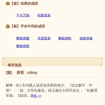
【箱】结尾的成语
千仓万箱
积案盈箱
【箱】字在中间的成语
翻箱倒箧
充箱盈架
翻箱倒柜
倾箱倒箧
翻箱倒笼
相关信息
[箱] 拼音 : xiāng
解释 : 名1.车内载人或存放东西的地方。《说文解字．竹
部》：「箱，大车牝服也」段玉裁注引郑司农云：「牝服谓
车箱」【组词...
更多 >>