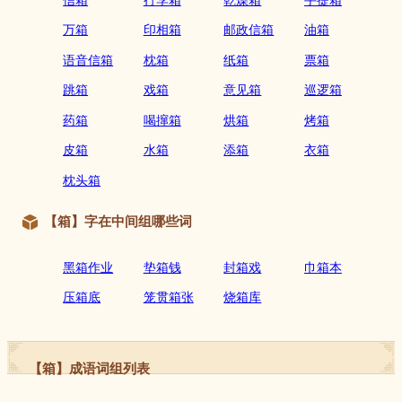
万箱
印相箱
邮政信箱
油箱
语音信箱
枕箱
纸箱
票箱
跳箱
戏箱
意见箱
巡逻箱
药箱
喝撺箱
烘箱
烤箱
皮箱
水箱
添箱
衣箱
枕头箱
【箱】字在中间组哪些词
黑箱作业
垫箱钱
封箱戏
巾箱本
压箱底
笼贯箱张
烧箱库
【箱】成语词组列表