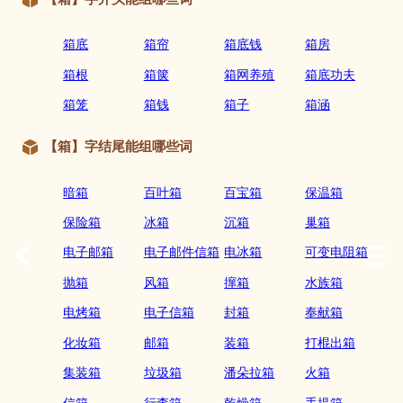
箱底
箱帘
箱底钱
箱房
箱根
箱箧
箱网养殖
箱底功夫
箱笼
箱钱
箱子
箱涵
【箱】字结尾能组哪些词
暗箱
百叶箱
百宝箱
保温箱
保险箱
冰箱
沉箱
巢箱
电子邮箱
电子邮件信箱
电冰箱
可变电阻箱
抛箱
风箱
撺箱
水族箱
电烤箱
电子信箱
封箱
奉献箱
化妆箱
邮箱
装箱
打棍出箱
集装箱
垃圾箱
潘朵拉箱
火箱
信箱
行李箱
乾燥箱
手提箱