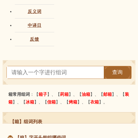
反义词
中译日
反馈
查询
箱常用组词
：【
箱子
】、【
药箱
】、【
油箱
】、【
邮箱
】、【
装
箱
】、【
冰箱
】、【
信箱
】、【
烤箱
】、【
衣箱
】。
【箱】组词列表
【箱】字开头能组哪些词