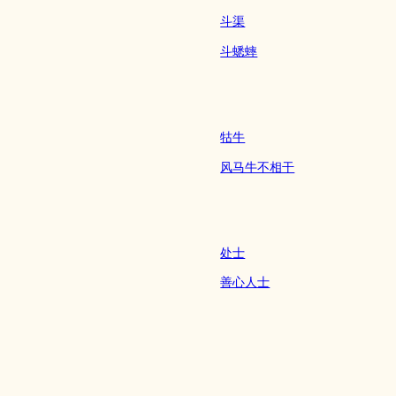
斗渠
斗蟋蟀
牯牛
风马牛不相干
处士
善心人士