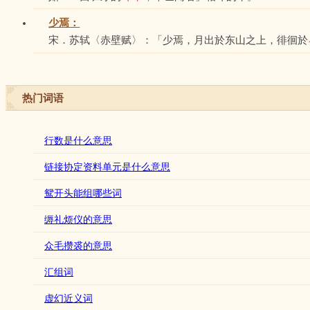
少焉：
宋．苏轼〈赤壁赋〉：「少焉，月出於东山之上，徘徊於
热门词语
行数是什么意思
链接协定资料单元是什么意思
鸳开头能组哪些词
缛礼烦仪的意思
众毛攒裘的意思
汇组词
虚幻近义词