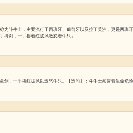
称为斗牛士，主要流行于西班牙、葡萄牙以及拉丁美洲，更是西班
手持剑，一手摇着红披风激怒着牛只」
拿剑，一手摇红披风以激怒牛只。【造句】：斗牛士须冒着生命危