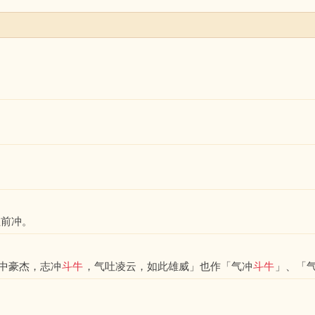
往前冲。
中豪杰，志冲
斗牛
，气吐凌云，如此雄威」也作「气冲
斗牛
」、「