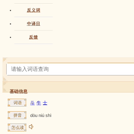
反义词
中译日
反馈
基础信息
词语
斗
牛
士
拼音
dòu niú shì
怎么读