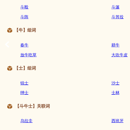
斗殴
斗篷
斗阵
斗筲役
【牛】组词
春牛
耕牛
放牛吃草
大吹牛皮
【士】组词
锐士
沙士
绅士
士林
【斗牛士】关联词
乌拉圭
西班牙