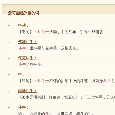
您可能感兴趣的词
抖动：
【造句】：
斗牛士
抖动手中的红布，引逗牛只进攻。
气冲斗牛：
斗牛
，北斗星与牵牛星，泛指天空。
气克斗牛：
斗牛
泛指星空。
抖：
【组词】：
斗牛士
不停的抖动手上的斗篷，以刺激
斗牛
志冲斗牛：
《孤本元明杂剧．打董达．第五折》：「三位将军，乃人
斗牛：
如：「西班牙的
斗牛
，举世闻名」相斗的牛。