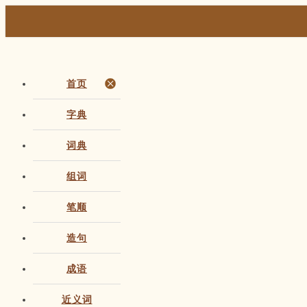
首页
字典
词典
组词
笔顺
造句
成语
近义词